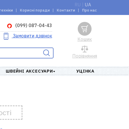
RU
|
UA
техніки
Корисні поради
Контакти
Про нас
(099) 087-04-43
Замовити дзвінок
Кошик
Порівняння
ШВЕЙНІ АКСЕСУАРИ
УЦІНКА
ості