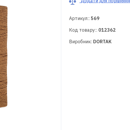
Додати для порівнянн
Артикул::
569
Код товару::
012362
Виробник:
DORTAK