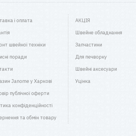
тавка і оплата
АКЦІЯ
нтія
Швейне обладнання
онт швейної техніки
Запчастини
исні поради
Для печворку
такти
Швейні аксесуари
азин Janome у Харкові
Уцінка
овір публічної оферти
ітика конфіденційності
ернення та обмін товару