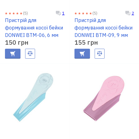
(5)
(5)
1
2
Доставка
Пристрій для
Пристрій для
і оплата
формування косої бейки
формування косої бейки
DONWEI BTM-06, 6 мм
DONWEI BTM-09, 9 мм
150 грн
Гарантія
155 грн
Ремонт
швейної
техніки
Корисні
поради
Контакти
Про
нас