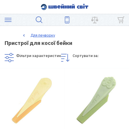
АКЦІЯ
Для печворку
Пристрої для косої бейки
ШВЕЙНЕ
ОБЛАДНАННЯ
Фільтри характеристик
Сортувати за:
ЗАПЧАСТИНИ
ДЛЯ
ПЕЧВОРКУ
ШВЕЙНІ
АКСЕСУАРИ
УЦІНКА