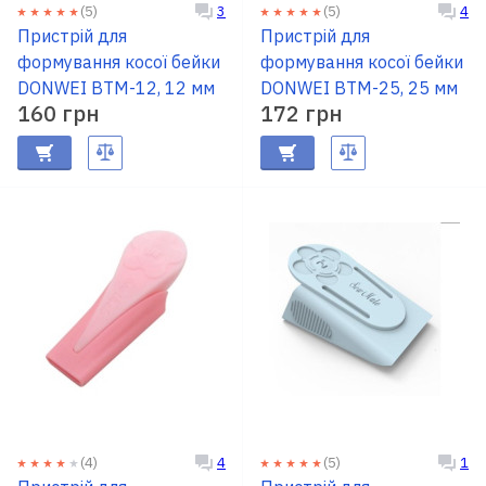
RU
|
UA
(5)
(5)
3
4
Пристрій для
Пристрій для
формування косої бейки
формування косої бейки
DONWEI BTM-12, 12 мм
DONWEI BTM-25, 25 мм
160 грн
172 грн
(4)
(5)
4
1