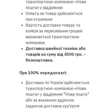
транспортною компанією «Нова
пошта» у відділення
Оплата за товар здійснюється
Доставка
при отриманні
і оплата
Вартість доставки товару та
комісія за пересилання грошей
Гарантія
визначається транспортною
компанією
Ремонт
Доставка швейної техніки або
швейної
товарів на суму від 4500 грн. -
техніки
безкоштовна.
Корисні
При 100% передоплаті:
поради
Доставка по Україні здійснюється
Контакти
транспортною компанією «Нова
пошта» у відділення "Нова пошта"
Про
або за вказаною адресою
нас
(адресна доставка кур'єром