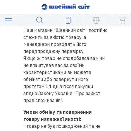
Повернення та
обмін товару
Наш магазин "Швейний світ" постійно
АКЦІЯ
стежить за якістю товару, а
менеджери проводять його
ШВЕЙНЕ
передпродажну перевірку.
ОБЛАДНАННЯ
Якщо ж товар не сподобався вам чи
не влаштував вас за своїми
ЗАПЧАСТИНИ
характеристиками ви можете
обміняти або повернути його
ДЛЯ
протягом 14 днів після покупки
ПЕЧВОРКУ
згідно Закону України "Про захист
прав споживачів".
ШВЕЙНІ
Умови обміну та повернення
АКСЕСУАРИ
товару належної якості:
- товар не був пошкоджений та не
УЦІНКА