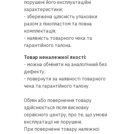
порушені його експлуатаційні
характеристики;
- збережена цілісність упаковки
Доставка
разом з пінопластом та повна
і оплата
комплектація;
- наявність товарного чека та
Гарантія
гарантійного талона.
Ремонт
Товар неналежної якості:
швейної
-
можна обміняти на аналогічний без 
техніки
дефекту;
-
повернути за наявності товарного 
Корисні
чека та гарантійного талону.
поради
Обмін або повернення товару
Контакти
здійснюється після висновку
сервісного центру, про те, що умови
Про
експлуатації не порушені.
нас
При поверненні товару належної