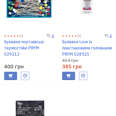
(5)
(5)
2
3
Булавки портнівські
Булавки Love із
термостійкі PRYM
пластиковими головками
029212
PRYM 028521
414 грн
400 грн
385 грн