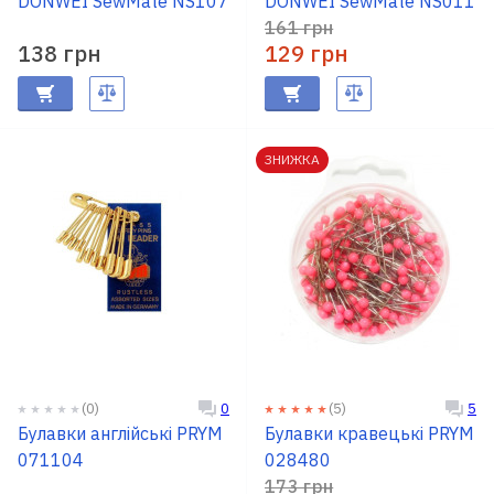
DONWEI SewMate NS107
DONWEI SewMate NS011
161 грн
138 грн
129 грн
ЗНИЖКА
(0)
(5)
0
5
Булавки англійські PRYM
Булавки кравецькі PRYM
071104
028480
173 грн