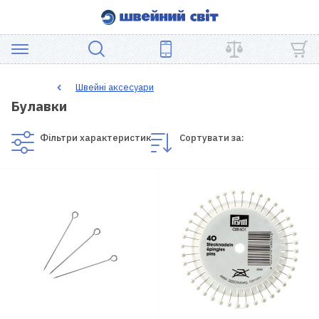
АКЦІЯ
Швейні аксесуари
Булавки
ШВЕЙНЕ
ОБЛАДНАННЯ
Фільтри характеристик
Сортувати за:
ЗАПЧАСТИНИ
ДЛЯ
ПЕЧВОРКУ
ШВЕЙНІ
АКСЕСУАРИ
УЦІНКА