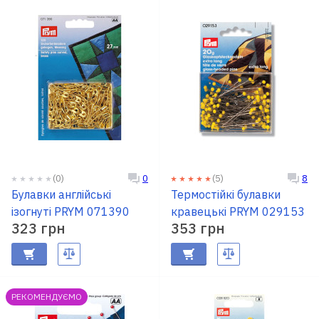
(0)
(5)
0
8
Булавки англійські
Термостійкі булавки
ізогнуті PRYM 071390
кравецькі PRYM 029153
323 грн
353 грн
РЕКОМЕНДУЄМО