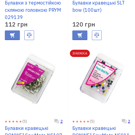
RU
Булавки з термостійкою
|
UA
Булавки кравецькі SLT
скляною головкою PRYM
bow (100шт)
029139
112 грн
120 грн
ЗНИЖКА
(5)
(5)
2
2
Булавки кравецькі
Булавки кравецькі