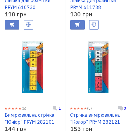
Лінійка для розмітки
Лінійка для розмітки
PRYM 610730
PRYM 611738
118 грн
130 грн
(5)
(5)
1
3
Вимірювальна стрічка
Стрічка вимірювальна
"Юніор" PRYM 282101
"Колор" PRYM 282121
144 грн
155 грн