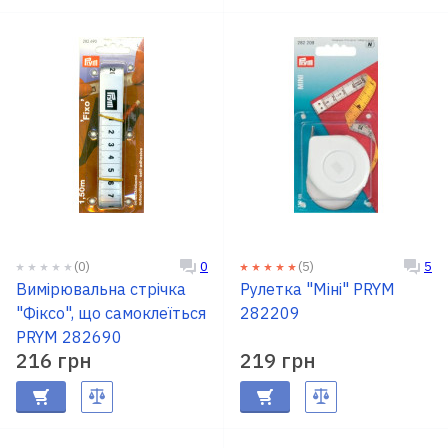
(0)
(5)
0
5
Вимірювальна стрічка
Рулетка "Міні" PRYM
"Фіксо", що самоклеїться
282209
PRYM 282690
216 грн
219 грн