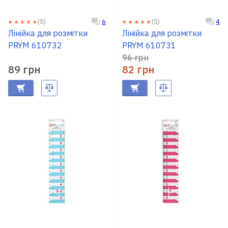
(5)
(5)
6
4
Доставка
Лінійка для розмітки
Лінійка для розмітки
і оплата
PRYM 610732
PRYM 610731
96 грн
89 грн
Гарантія
82 грн
Ремонт
швейної
техніки
Корисні
поради
Контакти
Про
нас