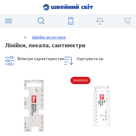
АКЦІЯ
Швейні аксесуари
Лінійки, лекала, сантиметри
ШВЕЙНЕ
ОБЛАДНАННЯ
Фільтри характеристик
Сортувати за:
ЗАПЧАСТИНИ
ЗНИЖКА
ДЛЯ
ПЕЧВОРКУ
ШВЕЙНІ
АКСЕСУАРИ
УЦІНКА