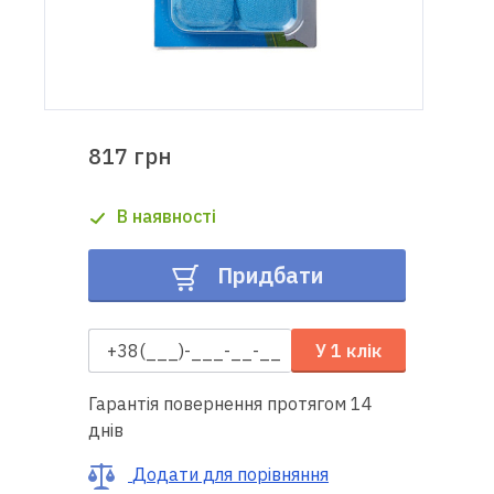
Доставка
і оплата
Гарантія
817 грн
Ремонт
В наявності
швейної
техніки
Придбати
Корисні
поради
У 1 клік
Контакти
Гарантія повернення протягом 14
днів
Про
нас
Додати для порівняння