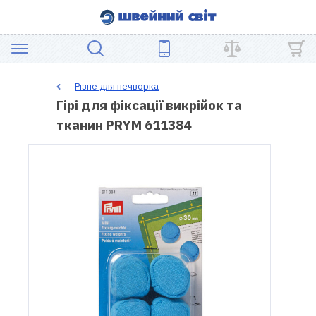
АКЦІЯ
Різне для печворка
Гірі для фіксації викрійок та
ШВЕЙНЕ
тканин PRYM 611384
ОБЛАДНАННЯ
ЗАПЧАСТИНИ
ДЛЯ
ПЕЧВОРКУ
ШВЕЙНІ
АКСЕСУАРИ
УЦІНКА