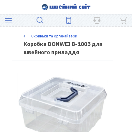
АКЦІЯ
Скриньки та органайзери
Коробка DONWEI B-1005 для
ШВЕЙНЕ
швейного приладдя
ОБЛАДНАННЯ
ЗАПЧАСТИНИ
ДЛЯ
ПЕЧВОРКУ
ШВЕЙНІ
АКСЕСУАРИ
УЦІНКА