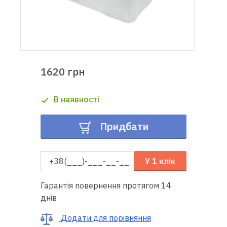
Доставка
і оплата
Гарантія
1620 грн
Ремонт
В наявності
швейної
техніки
Придбати
Корисні
поради
У 1 клік
Контакти
Гарантія повернення протягом 14
днів
Про
нас
Додати для порівняння