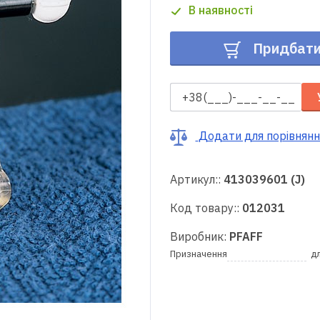
В наявності
Придбат
Додати для порівнянн
Артикул::
413039601 (J)
Код товару::
012031
Виробник:
PFAFF
Призначення
д