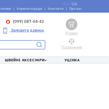
RU
|
UA
техніки
Корисні поради
Контакти
Про нас
(099) 087-04-43
Замовити дзвінок
Кошик
Порівняння
ШВЕЙНІ АКСЕСУАРИ
УЦІНКА