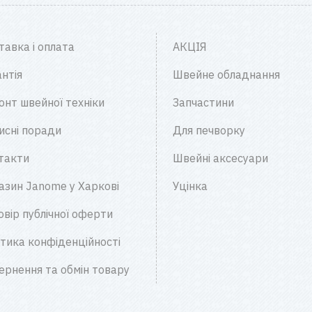
тавка і оплата
АКЦІЯ
нтія
Швейне обладнання
онт швейної техніки
Запчастини
исні поради
Для печворку
такти
Швейні аксесуари
азин Janome у Харкові
Уцінка
овір публічної оферти
ітика конфіденційності
ернення та обмін товару