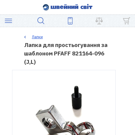
АКЦІЯ
Лапки
Лапка для простьогування за
ШВЕЙНЕ
шаблоном PFAFF 821164-096
ОБЛАДНАННЯ
(J,L)
ЗАПЧАСТИНИ
ДЛЯ
ПЕЧВОРКУ
ШВЕЙНІ
АКСЕСУАРИ
УЦІНКА