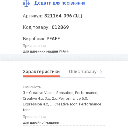
RU
|
UA
Додати для порівняння
Артикул::
821164-096 (J,L)
Код товару::
012869
Виробник:
PFAFF
Призначення
для швейних машин PFAFF
Характеристики
Опис товару
Відгуки
Сумісність
J – Creative Vision, Sensation, Performance;
Creative 4.x, 3.x, 2.x; Performance 5.0;
Expression 4.x, L - Creative Icon; Performance
Icon
Призначення
для швейної машини