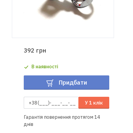
Доставка
і оплата
Гарантія
392 грн
Ремонт
швейної
В наявності
техніки
Придбати
Корисні
поради
У 1 клік
Контакти
Гарантія повернення протягом 14
Про
днів
нас