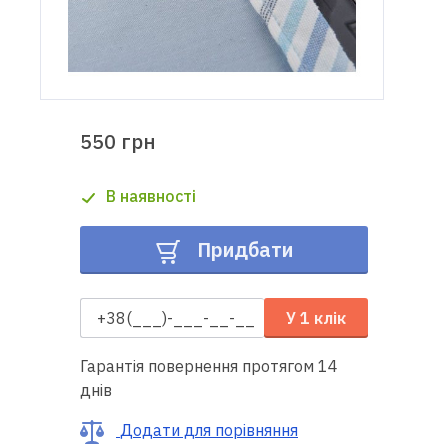
Доставка
і оплата
Гарантія
550 грн
Ремонт
В наявності
швейної
техніки
Придбати
Корисні
поради
У 1 клік
Контакти
Гарантія повернення протягом 14
днів
Про
нас
Додати для порівняння