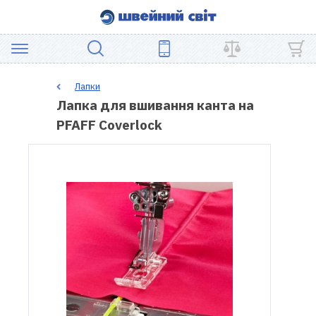
АКЦІЯ
Лапки
Лапка для вшивання канта на
ШВЕЙНЕ
PFAFF Coverlock
ОБЛАДНАННЯ
ЗАПЧАСТИНИ
ДЛЯ
ПЕЧВОРКУ
ШВЕЙНІ
АКСЕСУАРИ
УЦІНКА