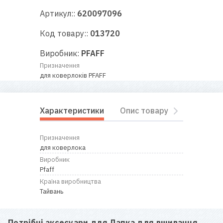
RU
|
UA
Артикул::
620097096
Код товару::
013720
Виробник:
PFAFF
Призначення
для коверлоків PFAFF
Характеристики
Опис товару
Відгуки
Призначення
для коверлока
Виробник
Pfaff
Країна виробництва
Тайвань
Потрібні аксесуари для
Лапка для вшивання