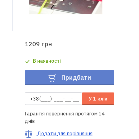
Доставка
і оплата
Гарантія
1209 грн
Ремонт
В наявності
швейної
техніки
Придбати
Корисні
поради
У 1 клік
Контакти
Гарантія повернення протягом 14
днів
Про
нас
Додати для порівняння