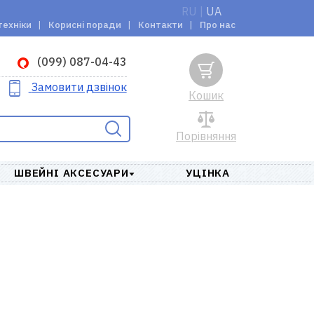
RU
|
UA
техніки
Корисні поради
Контакти
Про нас
(099) 087-04-43
Замовити дзвінок
Кошик
Порівняння
ШВЕЙНІ АКСЕСУАРИ
УЦІНКА