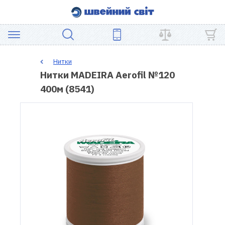
АКЦІЯ
Нитки
Нитки MADEIRA Aerofil №120
ШВЕЙНЕ
400м (8541)
ОБЛАДНАННЯ
ЗАПЧАСТИНИ
ДЛЯ
ПЕЧВОРКУ
ШВЕЙНІ
АКСЕСУАРИ
УЦІНКА