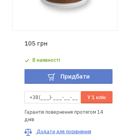
Доставка
і оплата
Гарантія
105 грн
Ремонт
В наявності
швейної
техніки
Придбати
Корисні
поради
У 1 клік
Контакти
Гарантія повернення протягом 14
днів
Про
нас
Додати для порівняння