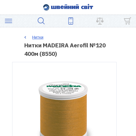
АКЦІЯ
Нитки
Нитки MADEIRA Aerofil №120
ШВЕЙНЕ
400м (8550)
ОБЛАДНАННЯ
ЗАПЧАСТИНИ
ДЛЯ
ПЕЧВОРКУ
ШВЕЙНІ
АКСЕСУАРИ
УЦІНКА