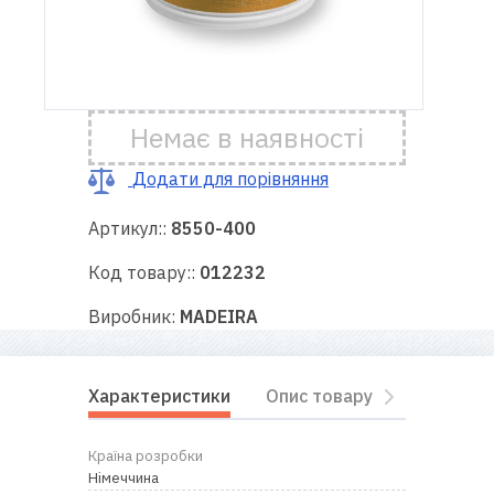
Доставка
і оплата
Немає в наявності
Гарантія
Додати для порівняння
Ремонт
швейної
Артикул::
8550-400
техніки
Код товару::
012232
Корисні
Виробник:
MADEIRA
поради
Контакти
Характеристики
Опис товару
Відгуки
Про
Країна розробки
нас
Німеччина