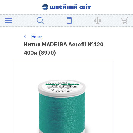
АКЦІЯ
Нитки
Нитки MADEIRA Aerofil №120
ШВЕЙНЕ
400м (8970)
ОБЛАДНАННЯ
ЗАПЧАСТИНИ
ДЛЯ
ПЕЧВОРКУ
ШВЕЙНІ
АКСЕСУАРИ
УЦІНКА