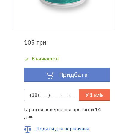
Доставка
і оплата
Гарантія
105 грн
Ремонт
В наявності
швейної
техніки
Придбати
Корисні
поради
У 1 клік
Контакти
Гарантія повернення протягом 14
днів
Про
нас
Додати для порівняння