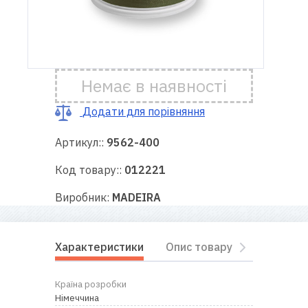
Доставка
і оплата
Немає в наявності
Гарантія
Додати для порівняння
Ремонт
швейної
Артикул::
9562-400
техніки
Код товару::
012221
Корисні
Виробник:
MADEIRA
поради
Контакти
Характеристики
Опис товару
Відгуки
Про
Країна розробки
нас
Німеччина