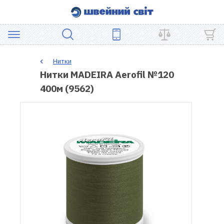
АКЦІЯ
Нитки
Нитки MADEIRA Aerofil №120
ШВЕЙНЕ
400м (9562)
ОБЛАДНАННЯ
ЗАПЧАСТИНИ
ДЛЯ
ПЕЧВОРКУ
ШВЕЙНІ
АКСЕСУАРИ
УЦІНКА