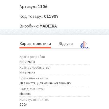
RU
|
UA
Артикул::
1106
Код товару::
011907
Виробник:
MADEIRA
Характеристики
Відгуки
Оплата і
Країна розробки
Німеччина
Країна виробництва
Німеччина
Призначення ниток
Для шиття, Для машинної вишивки
Склад, тип ниток
віскоза
Намотування ниток
200м