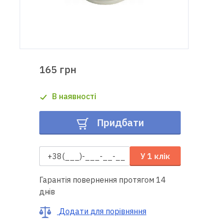
Доставка
і оплата
Гарантія
165 грн
Ремонт
В наявності
швейної
техніки
Придбати
Корисні
поради
У 1 клік
Контакти
Гарантія повернення протягом 14
днів
Про
нас
Додати для порівняння