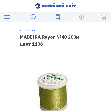
АКЦІЯ
Нитки
MADEIRA Rayon №40 200м
ШВЕЙНЕ
цвет 1106
ОБЛАДНАННЯ
ЗАПЧАСТИНИ
ДЛЯ
ПЕЧВОРКУ
ШВЕЙНІ
АКСЕСУАРИ
УЦІНКА