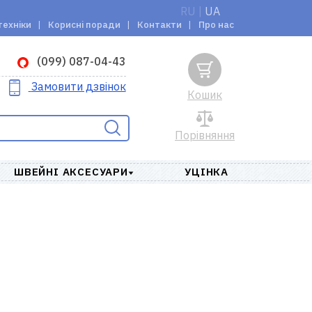
RU
|
UA
техніки
Корисні поради
Контакти
Про нас
(099) 087-04-43
Замовити дзвінок
Кошик
Порівняння
ШВЕЙНІ АКСЕСУАРИ
УЦІНКА