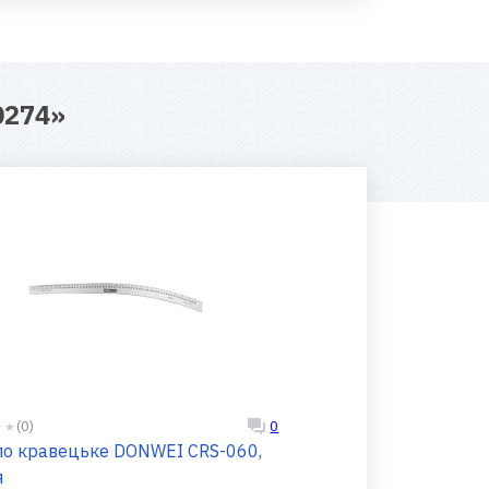
0274
»
(0)
0
ло кравецьке DONWEI CRS-060,
я