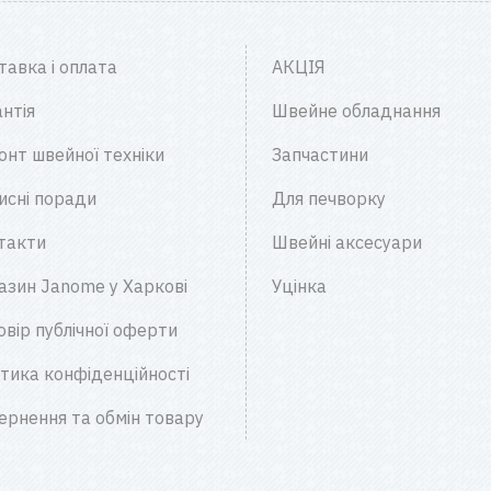
тавка і оплата
АКЦІЯ
нтія
Швейне обладнання
онт швейної техніки
Запчастини
исні поради
Для печворку
такти
Швейні аксесуари
азин Janome у Харкові
Уцінка
овір публічної оферти
ітика конфіденційності
ернення та обмін товару