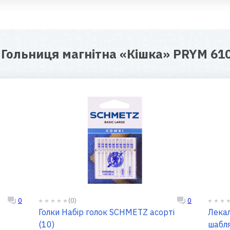
я
Гольниця магнітна «Кішка» PRYM 61
(0)
0
0
Голки Набір голок SCHMETZ асорті
Лека
(10)
шабл