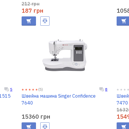
212 грн
187 грн
105
(5)
5
8
11515
Швейна машина Singer Confidence
Швейн
7640
7470
1632
15360 грн
154