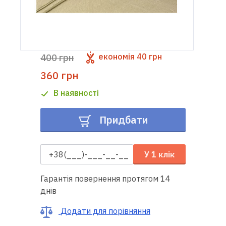
Доставка
і оплата
400 грн
економія
40 грн
Гарантія
360 грн
Ремонт
В наявності
швейної
техніки
Придбати
Корисні
поради
У 1 клік
Контакти
Гарантія повернення протягом 14
днів
Про
Додати для порівняння
нас