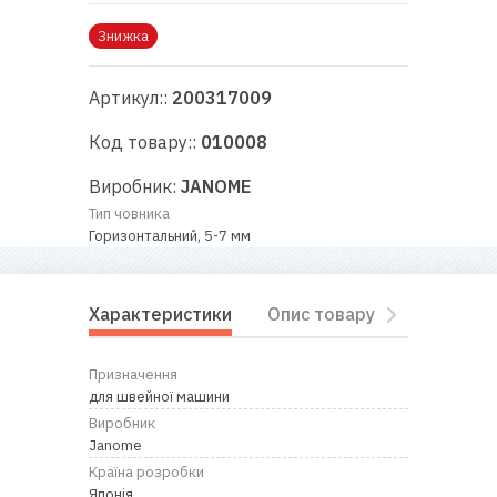
RU
|
UA
Знижка
Артикул::
200317009
Код товару::
010008
Виробник:
JANOME
Тип човника
Горизонтальний, 5-7 мм
Характеристики
Опис товару
Відгуки
Призначення
для швейної машини
Виробник
Janome
Країна розробки
Японія