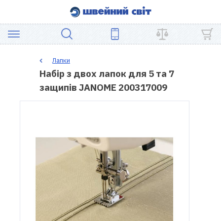
АКЦІЯ
Лапки
Набір з двох лапок для 5 та 7
ШВЕЙНЕ
защипів JANOME 200317009
ОБЛАДНАННЯ
ЗАПЧАСТИНИ
ДЛЯ
ПЕЧВОРКУ
ШВЕЙНІ
АКСЕСУАРИ
УЦІНКА