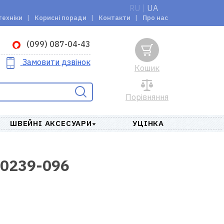
RU
|
UA
техніки
Корисні поради
Контакти
Про нас
(099) 087-04-43
Замовити дзвінок
Кошик
Порівняння
ШВЕЙНІ АКСЕСУАРИ
УЦІНКА
20239-096