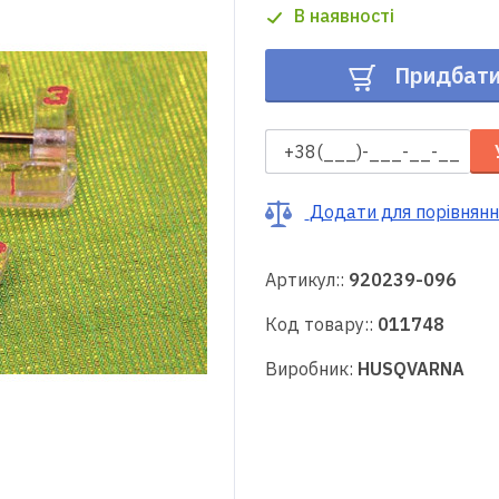
В наявності
Придбат
Додати для порівнянн
Артикул::
920239-096
Код товару::
011748
Виробник:
HUSQVARNA