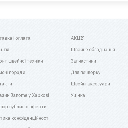
тавка і оплата
АКЦІЯ
нтія
Швейне обладнання
онт швейної техніки
Запчастини
исні поради
Для печворку
такти
Швейні аксесуари
азин Janome у Харкові
Уцінка
овір публічної оферти
ітика конфіденційності