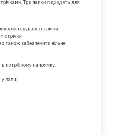
трічками. Три лапки підходять для
використовуваної стрічки.
м стрічки.
иво також забезпечити вільне
 в потрібному напрямку,
у лапці.