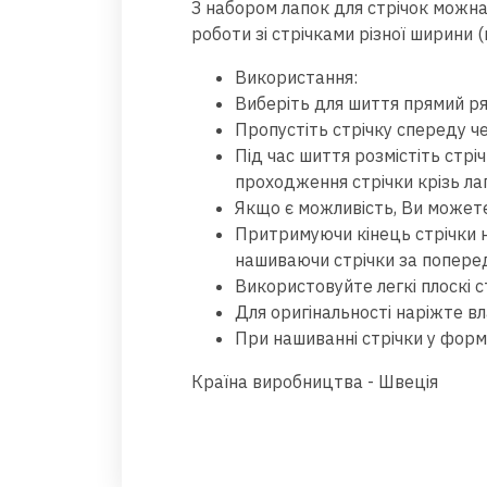
З набором лапок для стрічок можна
роботи зі стрічками різної ширини (
Використання:
Виберіть для шиття прямий ряд
Пропустіть стрічку спереду че
Під час шиття розмістіть стр
проходження стрічки крізь ла
Якщо є можливість, Ви можете
Притримуючи кінець стрічки н
нашиваючи стрічки за поперед
Використовуйте легкі плоскі ст
Для оригінальності наріжте вл
При нашиванні стрічки у формі
Країна виробництва - Швеція