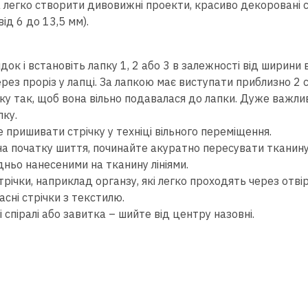
 легко створити дивовижні проекти, красиво декоровані с
від 6 до 13,5 мм).
ок і встановіть лапку 1, 2 або 3 в залежності від ширини 
рез проріз у лапці. За лапкою має виступати приблизно 2 с
ічку так, щоб вона вільно подавалася до лапки. Дуже важл
пку.
 пришивати стрічку у техніці вільного переміщення.
а початку шиття, починайте акуратно пересувати тканину
ньо нанесеними на тканину лініями.
річки, наприклад органзу, які легко проходять через отвір 
асні стрічки з текстилю.
 спіралі або завитка – шийте від центру назовні.