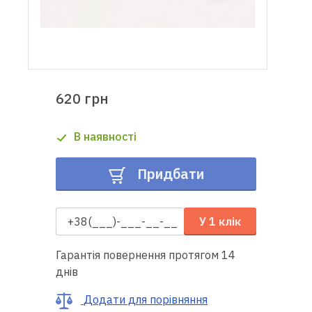
Доставка
і оплата
Гарантія
620 грн
Ремонт
В наявності
швейної
техніки
Придбати
Корисні
поради
У 1 клік
Контакти
Гарантія повернення протягом 14
днів
Про
нас
Додати для порівняння