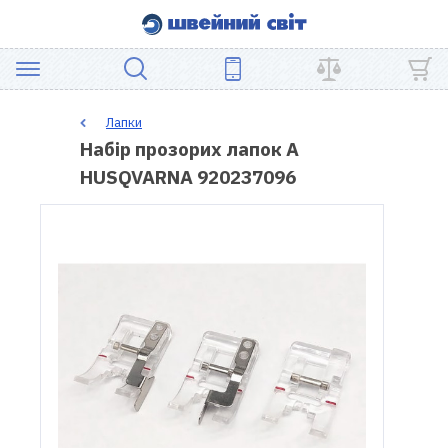
АКЦІЯ
Лапки
Набір прозорих лапок А
ШВЕЙНЕ
HUSQVARNA 920237096
ОБЛАДНАННЯ
ЗАПЧАСТИНИ
ДЛЯ
ПЕЧВОРКУ
ШВЕЙНІ
АКСЕСУАРИ
УЦІНКА