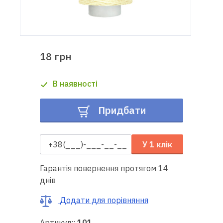
Доставка
і оплата
18 грн
Гарантія
В наявності
Ремонт
швейної
Придбати
техніки
Корисні
У 1 клік
поради
Гарантія повернення протягом 14
Контакти
днів
Про
Додати для порівняння
нас
Артикул::
101