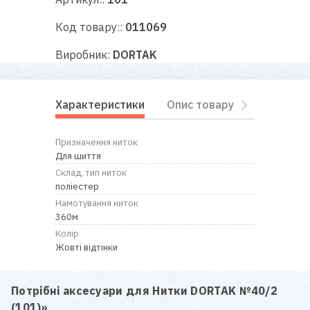
RU
|
UA
Код товару::
011069
Виробник:
DORTAK
Характеристики
Опис товару
Відгуки
Призначення ниток
Для шиття
Склад, тип ниток
поліестер
Намотування ниток
360м
Колір
Жовті відтінки
Потрібні аксесуари для
Нитки DORTAK №40/2
(101)
»