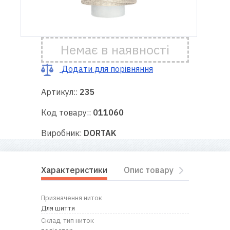
Доставка
і оплата
Немає в наявності
Гарантія
Додати для порівняння
Артикул::
235
Ремонт
швейної
Код товару::
011060
техніки
Виробник:
DORTAK
Корисні
поради
Характеристики
Опис товару
Відгуки
Контакти
Призначення ниток
Про
Для шиття
нас
Склад, тип ниток