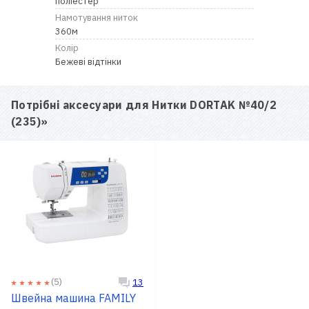
поліестер
RU
|
UA
Намотування ниток
360м
Колір
Бежеві відтінки
Потрібні аксесуари для
Нитки DORTAK №40/2
(235)
»
(5)
13
Швейна машина FAMILY