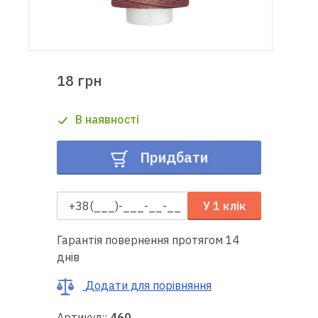
Доставка
і оплата
18 грн
Гарантія
В наявності
Ремонт
швейної
Придбати
техніки
Корисні
У 1 клік
поради
Гарантія повернення протягом 14
Контакти
днів
Про
Додати для порівняння
нас
Артикул::
460