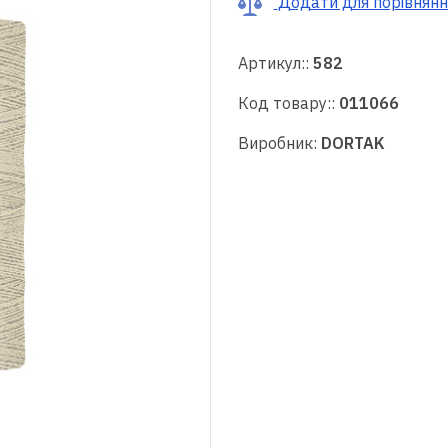
Додати для порівнянн
Артикул::
582
Код товару::
011066
Виробник:
DORTAK