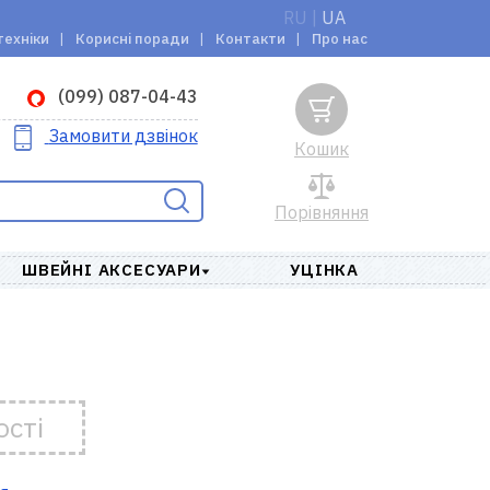
RU
|
UA
техніки
Корисні поради
Контакти
Про нас
(099) 087-04-43
Замовити дзвінок
Кошик
Порівняння
ШВЕЙНІ АКСЕСУАРИ
УЦІНКА
ості