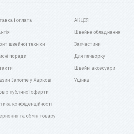
тавка і оплата
АКЦІЯ
нтія
Швейне обладнання
онт швейної техніки
Запчастини
исні поради
Для печворку
такти
Швейні аксесуари
азин Janome у Харкові
Уцінка
овір публічної оферти
ітика конфіденційності
ернення та обмін товару