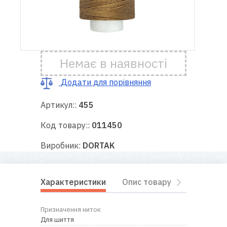
Доставка
і оплата
Немає в наявності
Гарантія
Додати для порівняння
Ремонт
швейної
Артикул::
455
техніки
Код товару::
011450
Корисні
Виробник:
DORTAK
поради
Контакти
Характеристики
Опис товару
Відгуки
Про
Призначення ниток
нас
Для шиття