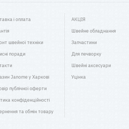
тавка і оплата
АКЦІЯ
нтія
Швейне обладнання
онт швейної техніки
Запчастини
исні поради
Для печворку
такти
Швейні аксесуари
азин Janome у Харкові
Уцінка
овір публічної оферти
ітика конфіденційності
ернення та обмін товару