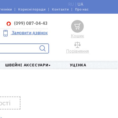
RU
|
UA
техніки
Корисні поради
Контакти
Про нас
(099) 087-04-43
Замовити дзвінок
Кошик
Порівняння
ШВЕЙНІ АКСЕСУАРИ
УЦІНКА
ості