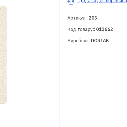
Додати для порівнянн
Артикул::
205
Код товару::
011662
Виробник:
DORTAK