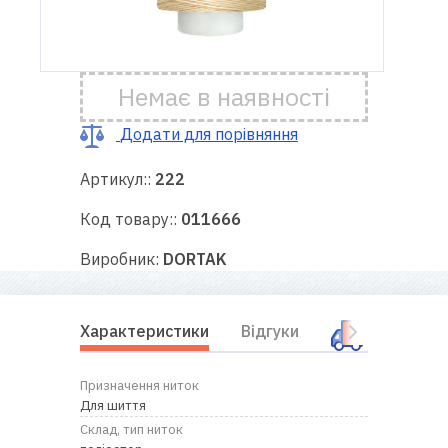
Доставка
і оплата
Немає в наявності
Гарантія
Додати для порівняння
Артикул::
222
Ремонт
швейної
Код товару::
011666
техніки
Виробник:
DORTAK
Корисні
поради
Характеристики
Відгуки
Оплата і
Контакти
Призначення ниток
Про
Для шиття
нас
Склад, тип ниток