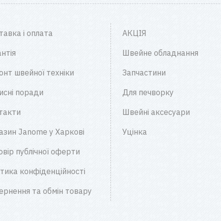
тавка і оплата
АКЦІЯ
нтія
Швейне обладнання
онт швейної техніки
Запчастини
исні поради
Для печворку
такти
Швейні аксесуари
азин Janome у Харкові
Уцінка
овір публічної оферти
ітика конфіденційності
ернення та обмін товару