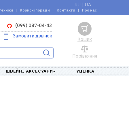
RU
|
UA
техніки
Корисні поради
Контакти
Про нас
(099) 087-04-43
Замовити дзвінок
Кошик
Порівняння
ШВЕЙНІ АКСЕСУАРИ
УЦІНКА