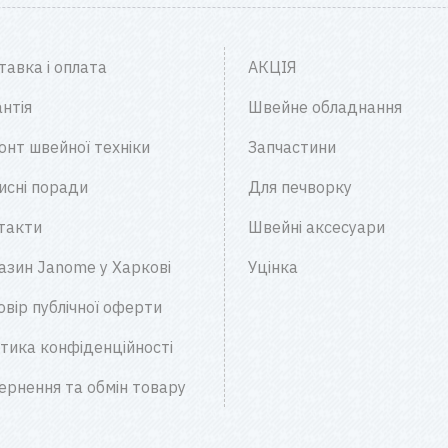
тавка і оплата
АКЦІЯ
нтія
Швейне обладнання
онт швейної техніки
Запчастини
исні поради
Для печворку
такти
Швейні аксесуари
азин Janome у Харкові
Уцінка
овір публічної оферти
ітика конфіденційності
ернення та обмін товару