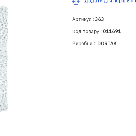
Додати для порівнянн
Артикул::
363
Код товару::
011691
Виробник:
DORTAK