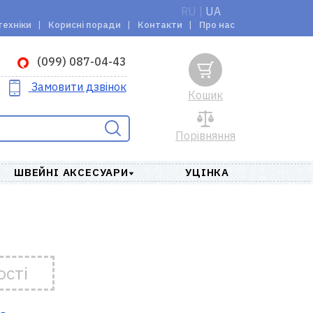
RU
|
UA
техніки
Корисні поради
Контакти
Про нас
(099) 087-04-43
Замовити дзвінок
Кошик
Порівняння
ШВЕЙНІ АКСЕСУАРИ
УЦІНКА
ості