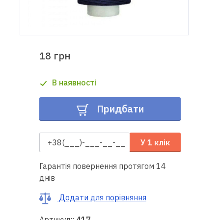
Доставка
і оплата
18 грн
Гарантія
В наявності
Ремонт
швейної
Придбати
техніки
Корисні
У 1 клік
поради
Гарантія повернення протягом 14
Контакти
днів
Про
Додати для порівняння
нас
Артикул::
417