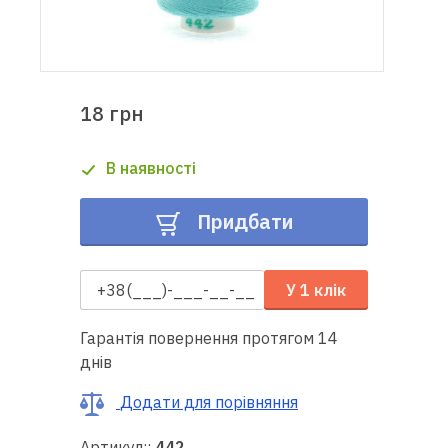
Доставка
і оплата
18 грн
Гарантія
В наявності
Ремонт
швейної
Придбати
техніки
Корисні
У 1 клік
поради
Гарантія повернення протягом 14
Контакти
днів
Про
Додати для порівняння
нас
Артикул::
442