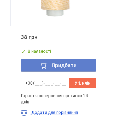
Доставка
і оплата
Гарантія
38 грн
Ремонт
В наявності
швейної
техніки
Придбати
Корисні
поради
У 1 клік
Контакти
Гарантія повернення протягом 14
днів
Про
нас
Додати для порівняння