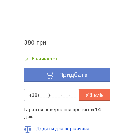
Доставка
і оплата
Гарантія
380 грн
Ремонт
В наявності
швейної
техніки
Придбати
Корисні
поради
У 1 клік
Контакти
Гарантія повернення протягом 14
днів
Про
нас
Додати для порівняння