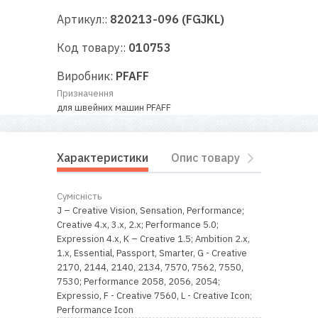
RU
|
UA
Артикул::
820213-096 (FGJKL)
Код товару::
010753
Виробник:
PFAFF
Призначення
для швейних машин PFAFF
Характеристики
Опис товару
Відгуки
Сумісність
J – Creative Vision, Sensation, Performance;
Creative 4.x, 3.x, 2.x; Performance 5.0;
Expression 4.x, K – Creative 1.5; Ambition 2.х,
1.x, Essential, Passport, Smarter, G - Creative
2170, 2144, 2140, 2134, 7570, 7562, 7550,
7530; Performance 2058, 2056, 2054;
Expressio, F - Creative 7560, L - Creative Icon;
Performance Icon