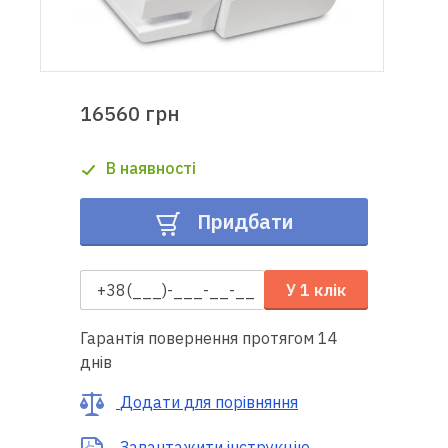
Доставка
і оплата
16560 грн
Гарантія
В наявності
Ремонт
швейної
Придбати
техніки
Корисні
У 1 клік
поради
Гарантія повернення протягом 14
Контакти
днів
Про
Додати для порівняння
нас
Завантажити інструкцію