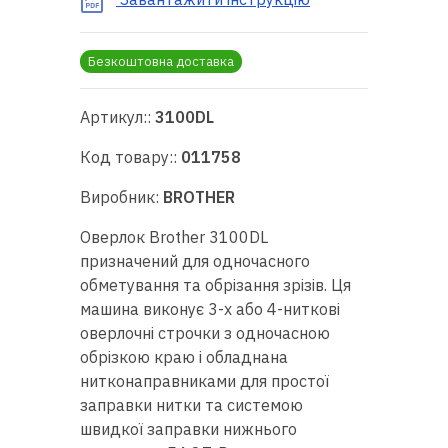
RU
|
UA
Безкоштовна доставка
Артикул::
3100DL
Код товару::
011758
Виробник:
BROTHER
Оверлок Brother 3100DL
призначений для одночасного
обметування та обрізання зрізів. Ця
машина виконує 3-х або 4-ниткові
оверлочні строчки з одночасною
обрізкою краю і обладнана
нитконаправниками для простої
заправки нитки та системою
швидкої заправки нижнього