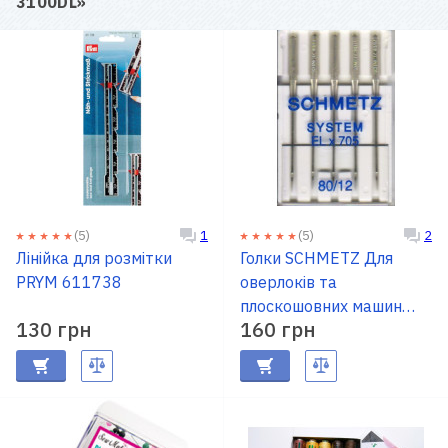
3100DL
»
(5)
(5)
1
2
Лінійка для розмітки
Голки SCHMETZ Для
PRYM 611738
оверлоків та
плоскошовних машин
130 грн
160 грн
№80