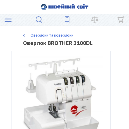
АКЦІЯ
Оверлоки та коверлоки
Оверлок BROTHER 3100DL
ШВЕЙНЕ
ОБЛАДНАННЯ
ЗАПЧАСТИНИ
ДЛЯ
ПЕЧВОРКУ
ШВЕЙНІ
АКСЕСУАРИ
УЦІНКА