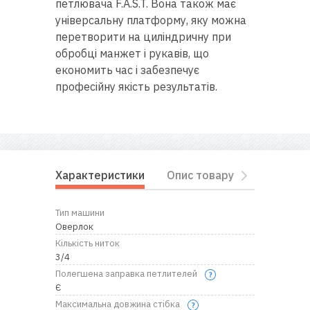
петлювача F.A.S.T. Вона також має
універсальну платформу, яку можна
перетворити на циліндричну при
обробці манжет і рукавів, що
економить час і забезпечує
професійну якість результатів.
Характеристики
Опис товару
Комплект
Тип машини
Оверлок
Кількість ниток
3/4
Полегшена заправка петлителей
Є
Максимальна довжина стібка