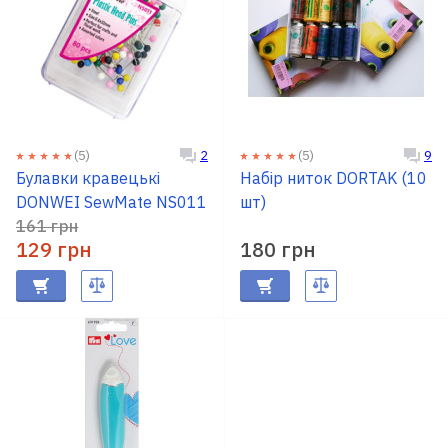
(5)
(5)
2
9
Булавки кравецькі
Набір ниток DORTAK (10
DONWEI SewMate NS011
шт)
161 грн
129 грн
180 грн