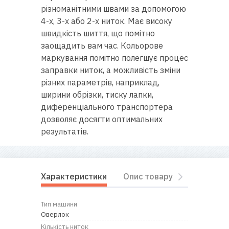
RU
|
UA
різноманітними швами за допомогою
4-х, 3-х або 2-х ниток. Має високу
швидкість шиття, що помітно
заощадить вам час. Кольорове
маркування помітно полегшує процес
заправки ниток, а можливість зміни
різних параметрів, наприклад,
ширини обрізки, тиску лапки,
диференціального транспортера
дозволяє досягти оптимальних
результатів.
Характеристики
Опис товару
Комплект
Тип машини
Оверлок
Кількість ниток