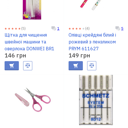
(5)
(4)
1
5
Щітка для чищення
Олівці крейдяні білий і
швейної машини та
рожевий з пензликом
оверлока DONWEI BR1
PRYM 611627
146 грн
149 грн