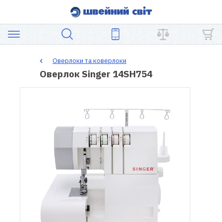
АКЦІЯ
Оверлоки та коверлоки
Оверлок Singer 14SH754
ШВЕЙНЕ
ОБЛАДНАННЯ
ЗАПЧАСТИНИ
ДЛЯ
ПЕЧВОРКУ
ШВЕЙНІ
АКСЕСУАРИ
УЦІНКА