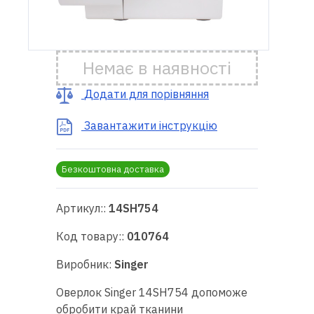
Доставка
і оплата
Немає в наявності
Гарантія
Додати для порівняння
Завантажити інструкцію
Ремонт
швейної
техніки
Безкоштовна доставка
Корисні
Артикул::
14SH754
поради
Код товару::
010764
Контакти
Виробник:
Singer
Про
Оверлок Singer 14SH754 допоможе
нас
обробити край тканини