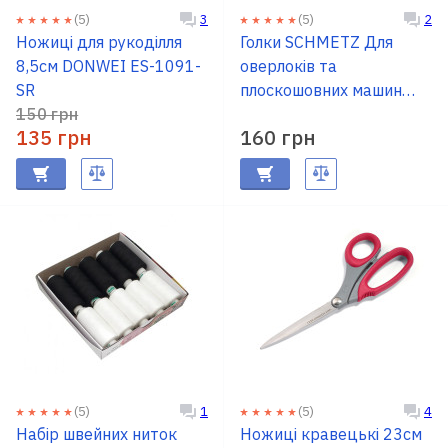
(5)
(5)
3
2
Ножиці для рукоділля
Голки SCHMETZ Для
8,5см DONWEI ES-1091-
оверлоків та
SR
плоскошовних машин
150 грн
№80
135 грн
160 грн
(5)
(5)
1
4
Набір швейних ниток
Ножиці кравецькі 23см