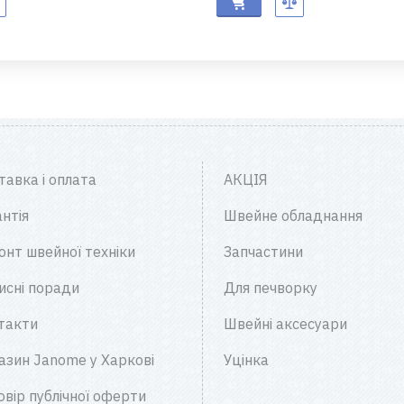
тавка і оплата
АКЦІЯ
нтія
Швейне обладнання
онт швейної техніки
Запчастини
исні поради
Для печворку
такти
Швейні аксесуари
азин Janome у Харкові
Уцінка
овір публічної оферти