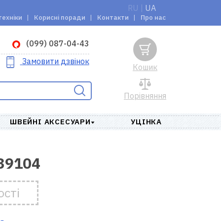
RU
|
UA
техніки
Корисні поради
Контакти
Про нас
(099) 087-04-43
Замовити дзвінок
Кошик
Порівняння
ШВЕЙНІ АКСЕСУАРИ
УЦІНКА
39104
ості