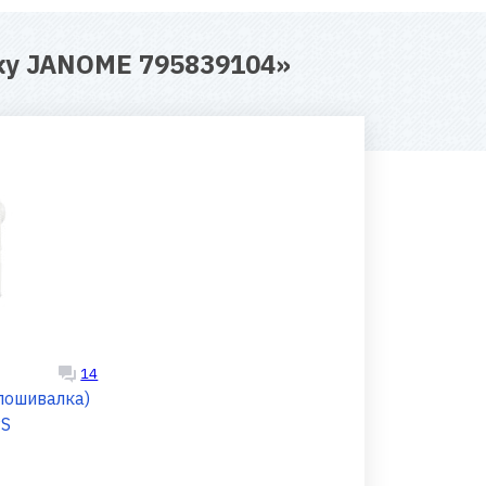
ку JANOME 795839104
»
14
пошивалка)
PS