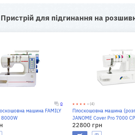
я
Пристрій для підгинання на розшив
(4)
0
оскошовна машина FAMILY
Плоскошовна машина (роз
k 8000W
JANOME Cover Pro 7000 C
н
22800 грн