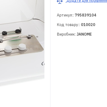
Додати для порівнянн
Артикул::
795839104
Код товару::
010020
Виробник:
JANOME