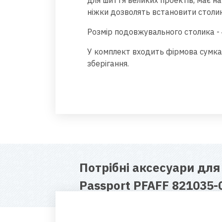
для шиття великих проектів, має н
ніжки дозволять встановити столик
Розмір подовжувального столика - 
У комплект входить фірмова сумка
зберігання.
Потрібні аксесуари дл
Passport PFAFF 821035-