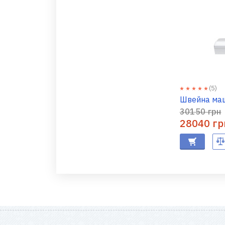
(5)
Швейна маш
30150 грн
28040 гр