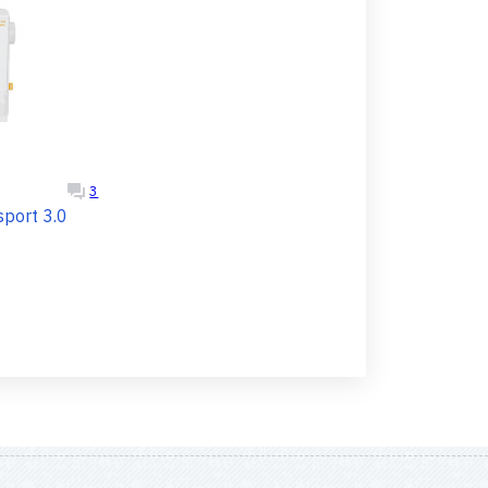
3
port 3.0