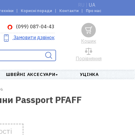
RU
|
UA
техніки
Корисні поради
Контакти
Про нас
(099) 087-04-43
Замовити дзвінок
Кошик
Порівняння
ШВЕЙНІ АКСЕСУАРИ
УЦІНКА
96
ни Passport PFAFF
ості