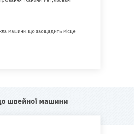
ірювання тканини. Регульовані
охла машини, що заощадить місце
до швейної машини