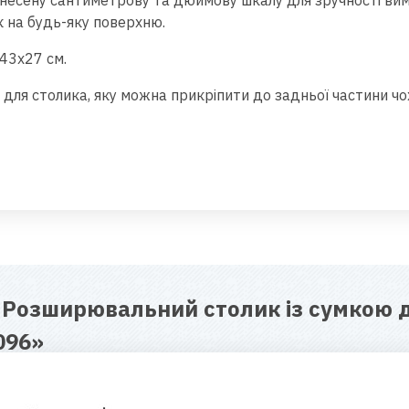
анесену сантиметрову та дюймову шкалу для зручності вим
 на будь-яку поверхню.
43х27 см.
 для столика, яку можна прикріпити до задньої частини ч
я
Розширювальний столик із сумкою 
096
»