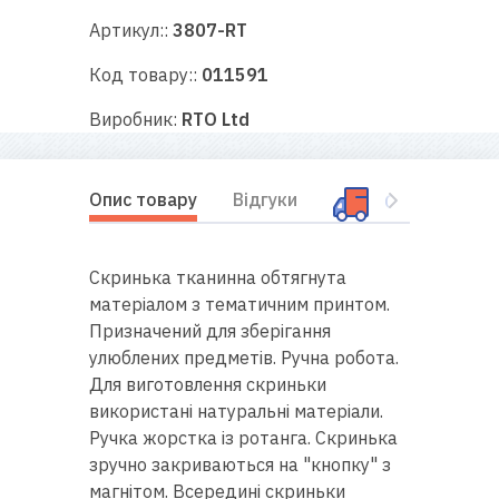
RU
|
UA
Артикул::
3807-RT
Код товару::
011591
Виробник:
RTO Ltd
Опис товару
Відгуки
Оплата і дос
Скринька тканинна обтягнута
матеріалом з тематичним принтом.
Призначений для зберігання
улюблених предметів. Ручна робота.
Для виготовлення скриньки
використані натуральні матеріали.
Ручка жорстка із ротанга. Скринька
зручно закриваються на "кнопку" з
магнітом. Всередині скриньки