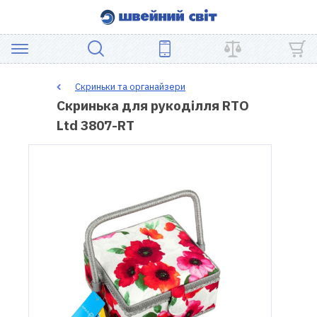
АКЦІЯ
Скриньки та органайзери
Скринька для рукоділля RTO
ШВЕЙНЕ
Ltd 3807-RT
ОБЛАДНАННЯ
ЗАПЧАСТИНИ
ДЛЯ
ПЕЧВОРКУ
ШВЕЙНІ
АКСЕСУАРИ
УЦІНКА