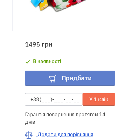
Доставка
і оплата
Гарантія
1495 грн
Ремонт
В наявності
швейної
техніки
Придбати
Корисні
поради
У 1 клік
Контакти
Гарантія повернення протягом 14
днів
Про
нас
Додати для порівняння