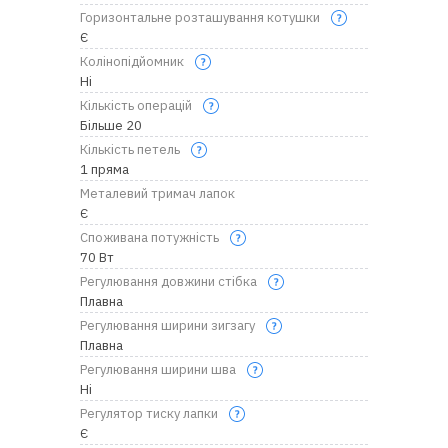
Горизонтальне розташування котушки
Є
Колінопідйомник
Ні
Кількість операцій
Більше 20
Кількість петель
1 пряма
Металевий тримач лапок
Є
Споживана потужність
70 Вт
Регулювання довжини стібка
Плавна
Регулювання ширини зигзагу
Плавна
Регулювання ширини шва
Ні
Регулятор тиску лапки
Є