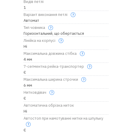
Видів петлі
1
Варіант виконання петлі
Автомат
Тип човника
Горизонтальний, що обертається
Лінійка на корпусі
Ні
Максимальна довжина стібка
4 мм
7-сегментна рейка-транспортер
Є
Максимальна ширина строчки
6 мм
Нитковдівач
Є
Автоматична обрізка ниток
Ні
Автостоп при намотуванні нитки на шпульку
Є