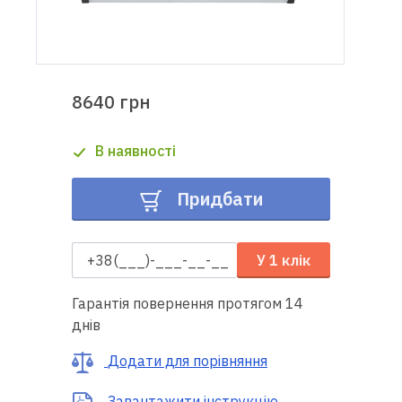
Доставка
і оплата
8640 грн
Гарантія
В наявності
Ремонт
швейної
Придбати
техніки
Корисні
У 1 клік
поради
Гарантія повернення протягом 14
Контакти
днів
Про
Додати для порівняння
нас
Завантажити інструкцію