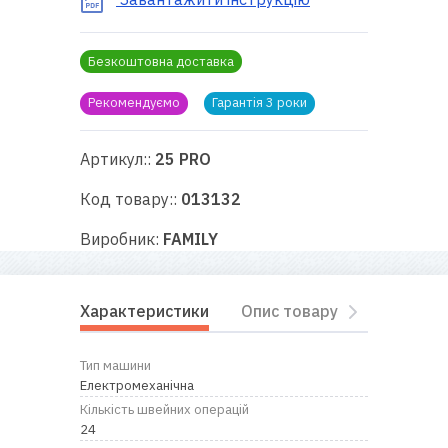
RU
|
UA
Безкоштовна доставка
Рекомендуємо
Гарантія 3 роки
Артикул::
25 PRO
Код товару::
013132
Виробник:
FAMILY
Характеристики
Опис товару
Комплект
Тип машини
Електромеханічна
Кількість швейних операцій
24