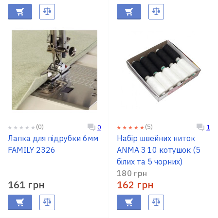
(0)
(5)
0
1
Лапка для підрубки 6мм
Набір швейних ниток
FAMILY 2326
ANMA З 10 котушок (5
білих та 5 чорних)
180 грн
161 грн
162 грн