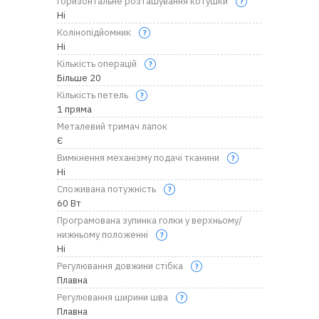
Горизонтальне розташування котушки
Ні
Колінопідйомник
Ні
Кількість операцій
Більше 20
Кількість петель
1 пряма
Металевий тримач лапок
Є
Вимкнення механізму подачі тканини
Ні
Споживана потужність
60 Вт
Програмована зупинка голки у верхньому/
нижньому положенні
Ні
Регулювання довжини стібка
Плавна
Регулювання ширини шва
Плавна