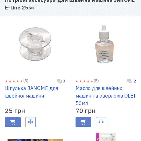
E-Line 25s
»
(5)
(5)
3
2
Шпулька JANOME для
Масло для швейних
швейної машини
машин та оверлоків OLEI
50мл
25 грн
70 грн