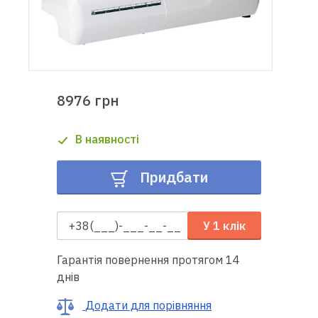
Доставка
і оплата
Гарантія
8976 грн
Ремонт
В наявності
швейної
техніки
Придбати
Корисні
поради
У 1 клік
Контакти
Гарантія повернення протягом 14
днів
Про
нас
Додати для порівняння