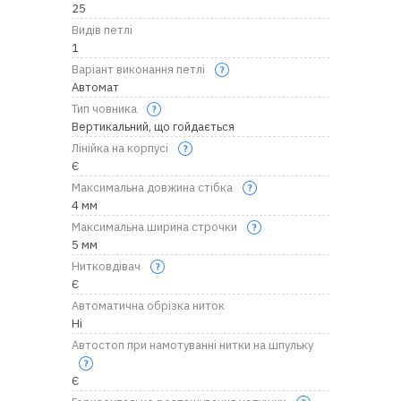
25
Видів петлі
1
Варіант виконання петлі
Автомат
Тип човника
Вертикальний, що гойдається
Лінійка на корпусі
Є
Максимальна довжина стібка
4 мм
Максимальна ширина строчки
5 мм
Нитковдівач
Є
Автоматична обрізка ниток
Ні
Автостоп при намотуванні нитки на шпульку
Є