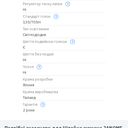
Регулятор тиску лапки
Ні
Стандарт голок
130/705H
Тип освітлення
Світлодіодне
Шиття подвійною голкою
Є
Шиття без педалі
Ні
Чохол
Ні
Країна розробки
Японія
Країна виробництва
Таїланд
Гарантія
2 роки
Потрібні аксесуари для
Швейна машина JANOME