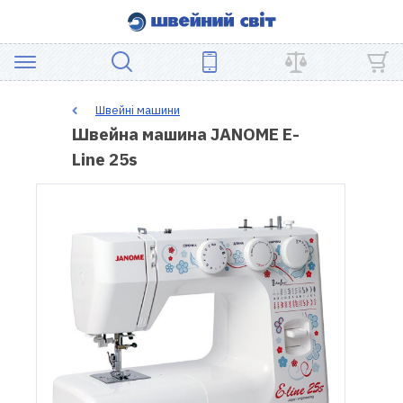
АКЦІЯ
Швейні машини
Швейна машина JANOME E-
ШВЕЙНЕ
Line 25s
ОБЛАДНАННЯ
ЗАПЧАСТИНИ
ДЛЯ
ПЕЧВОРКУ
ШВЕЙНІ
АКСЕСУАРИ
УЦІНКА