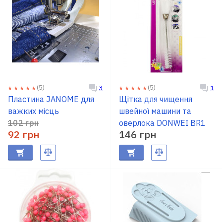
(5)
(5)
3
1
Пластина JANOME для
Щітка для чищення
важких місць
швейної машини та
102 грн
оверлока DONWEI BR1
92 грн
146 грн