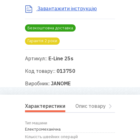
RU
|
UA
Завантажити інструкцію
Безкоштовна доставка
Гарантія 2 роки
Артикул::
E-Line 25s
Код товару::
013750
Виробник:
JANOME
Характеристики
Опис товару
Комплект
Тип машини
Електромеханічна
Кількість швейних операцій