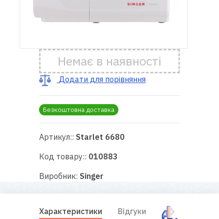
Доставка
і оплата
Немає в наявності
Гарантія
Додати для порівняння
Ремонт
швейної
Безкоштовна доставка
техніки
Корисні
Артикул::
Starlet 6680
поради
Код товару::
010883
Контакти
Виробник:
Singer
Про
нас
Характеристики
Відгуки
Оплата і