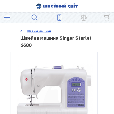
АКЦІЯ
Швейні машини
Швейна машина Singer Starlet
ШВЕЙНЕ
6680
ОБЛАДНАННЯ
ЗАПЧАСТИНИ
ДЛЯ
ПЕЧВОРКУ
ШВЕЙНІ
АКСЕСУАРИ
УЦІНКА