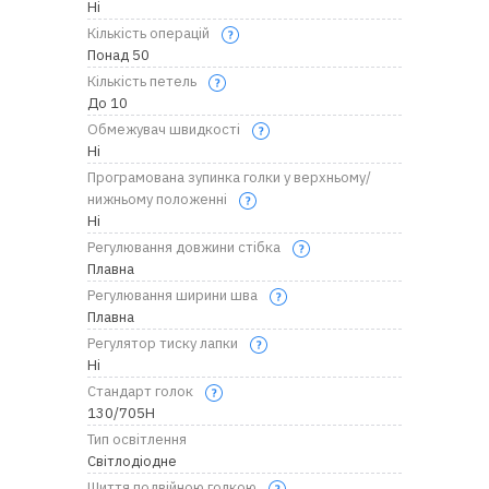
Ні
Кількість операцій
Понад 50
Кількість петель
До 10
Обмежувач швидкості
Ні
Програмована зупинка голки у верхньому/
нижньому положенні
Ні
Регулювання довжини стібка
Плавна
Регулювання ширини шва
Плавна
Регулятор тиску лапки
Ні
Стандарт голок
130/705H
Тип освітлення
Світлодіодне
Шиття подвійною голкою