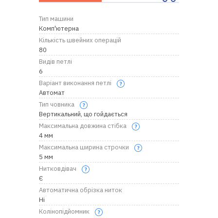
RU
|
UA
Тип машини
Комп'ютерна
Кількість швейних операцій
80
Видів петлі
6
Варіант виконання петлі
Автомат
Тип човника
Вертикальний, що гойдається
Максимальна довжина стібка
4 мм
Максимальна ширина строчки
5 мм
Нитковдівач
Є
Автоматична обрізка ниток
Ні
Колінопідйомник