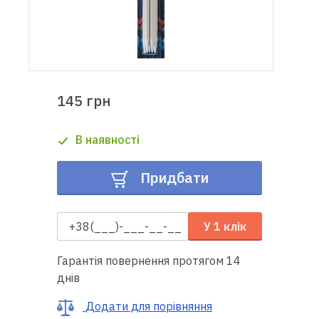
Доставка
і оплата
Гарантія
145 грн
Ремонт
В наявності
швейної
техніки
Придбати
Корисні
поради
У 1 клік
Контакти
Гарантія повернення протягом 14
днів
Про
нас
Додати для порівняння