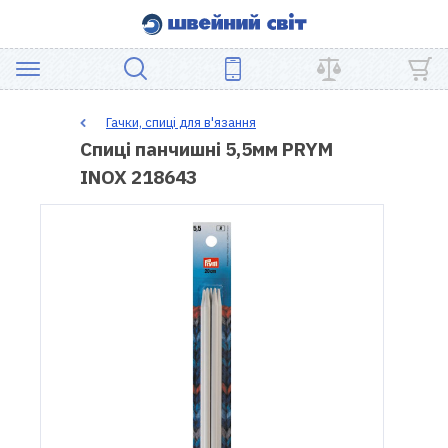
АКЦІЯ
Гачки, спиці для в'язання
Спиці панчишні 5,5мм PRYM
ШВЕЙНЕ
INOX 218643
ОБЛАДНАННЯ
ЗАПЧАСТИНИ
ДЛЯ
ПЕЧВОРКУ
ШВЕЙНІ
АКСЕСУАРИ
УЦІНКА