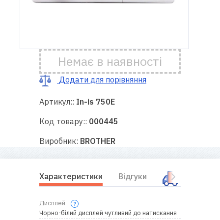
Доставка
і оплата
Немає в наявності
Гарантія
Додати для порівняння
Ремонт
швейної
Артикул::
In-is 750E
техніки
Код товару::
000445
Корисні
Виробник:
BROTHER
поради
Контакти
Характеристики
Відгуки
Оплата і
Про
Дисплей
нас
Чорно-білий дисплей чутливий до натискання