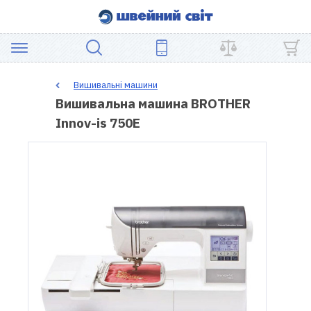
АКЦІЯ
Вишивальні машини
Вишивальна машина BROTHER
ШВЕЙНЕ
Innov-is 750E
ОБЛАДНАННЯ
ЗАПЧАСТИНИ
ДЛЯ
ПЕЧВОРКУ
ШВЕЙНІ
АКСЕСУАРИ
УЦІНКА