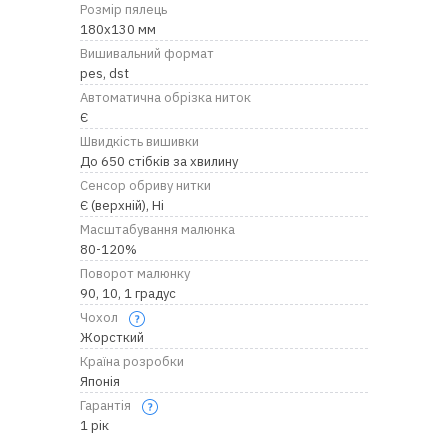
RU
|
UA
Розмір пялець
180x130 мм
Вишивальний формат
pes, dst
Автоматична обрізка ниток
Є
Швидкість вишивки
До 650 стібків за хвилину
Сенсор обриву нитки
Є (верхній), Ні
Масштабування малюнка
80-120%
Поворот малюнку
90, 10, 1 градус
Чохол
Жорсткий
Країна розробки
Японія
Гарантія
1 рік