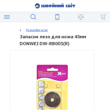
АКЦІЯ
Розкрійні ножі
Запасне лезо для ножа 45мм
ШВЕЙНЕ
DONWEI DW-RB001(R)
ОБЛАДНАННЯ
ЗАПЧАСТИНИ
ДЛЯ
ПЕЧВОРКУ
ШВЕЙНІ
АКСЕСУАРИ
УЦІНКА