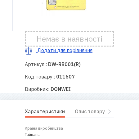
Доставка
і оплата
Немає в наявності
Гарантія
Додати для порівняння
Ремонт
швейної
Артикул::
DW-RB001(R)
техніки
Код товару::
011607
Корисні
Виробник:
DONWEI
поради
Контакти
Характеристики
Опис товару
Відгуки
Про
Країна виробництва
нас
Тайвань