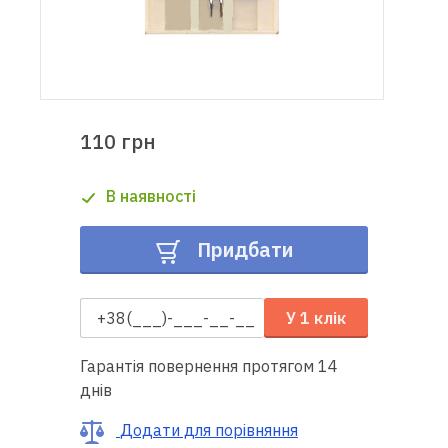
Доставка
і оплата
Гарантія
110 грн
Ремонт
В наявності
швейної
техніки
Придбати
Корисні
поради
У 1 клік
Контакти
Гарантія повернення протягом 14
днів
Про
нас
Додати для порівняння