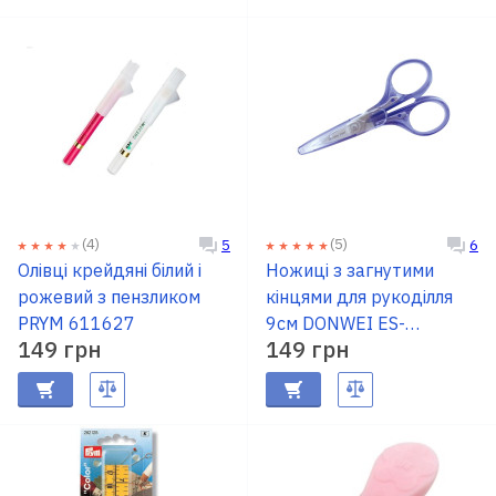
(4)
(5)
5
6
Олівці крейдяні білий і
Ножиці з загнутими
рожевий з пензликом
кінцями для рукоділля
PRYM 611627
9см DONWEI ES-
149 грн
149 грн
1195CB-TL