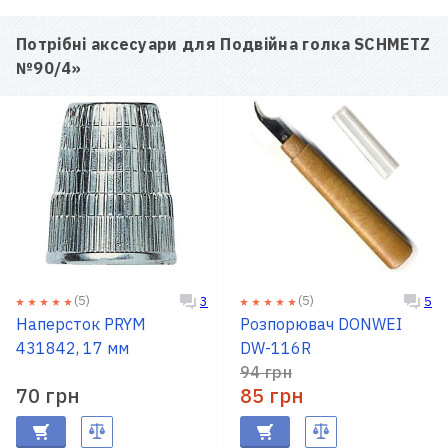
Потрібні аксесуари для
Подвійна голка SCHMETZ
№90/4
»
(5)
(5)
3
5
Наперсток PRYM
Розпорювач DONWEI
431842, 17 мм
DW-116R
94 грн
70 грн
85 грн