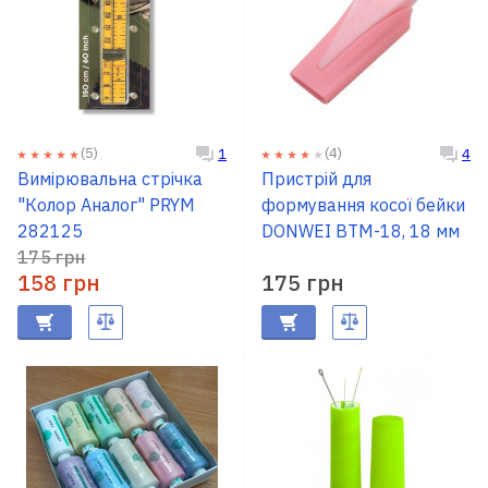
(5)
(4)
1
4
Вимірювальна стрічка
Пристрій для
"Колор Аналог" PRYM
формування косої бейки
282125
DONWEI BTM-18, 18 мм
175 грн
158 грн
175 грн