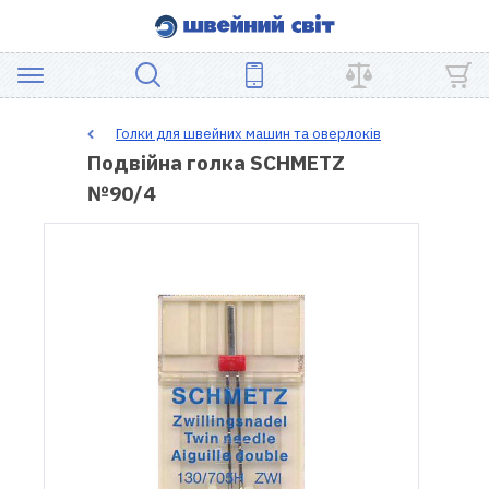
АКЦІЯ
Голки для швейних машин та оверлоків
Подвійна голка SCHMETZ
ШВЕЙНЕ
№90/4
ОБЛАДНАННЯ
ЗАПЧАСТИНИ
ДЛЯ
ПЕЧВОРКУ
ШВЕЙНІ
АКСЕСУАРИ
УЦІНКА