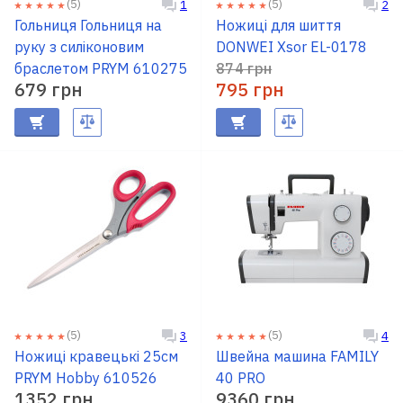
(5)
(5)
1
2
Гольниця Гольниця на
Ножиці для шиття
руку з силіконовим
DONWEI Xsor EL-0178
браслетом PRYM 610275
874 грн
679 грн
795 грн
(5)
(5)
3
4
Ножиці кравецькі 25см
Швейна машина FAMILY
PRYM Hobby 610526
40 PRO
1352 грн
9360 грн