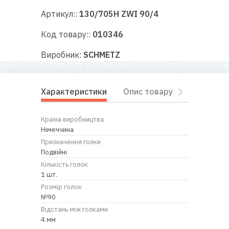
RU
|
UA
Артикул::
130/705H ZWI 90/4
Код товару::
010346
Виробник:
SCHMETZ
Характеристики
Опис товару
Відгуки
Країна виробництва
Німеччина
Призначення голки
Подвійні
Кількість голок
1 шт.
Розмір голок
№90
Відстань між голками
4 мм