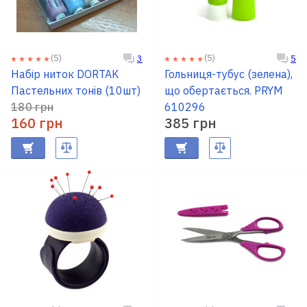
(5)
(5)
3
5
Набір ниток DORTAK
Гольниця-тубус (зелена),
Пастельних тонів (10шт)
що обертається. PRYM
180 грн
610296
160 грн
385 грн