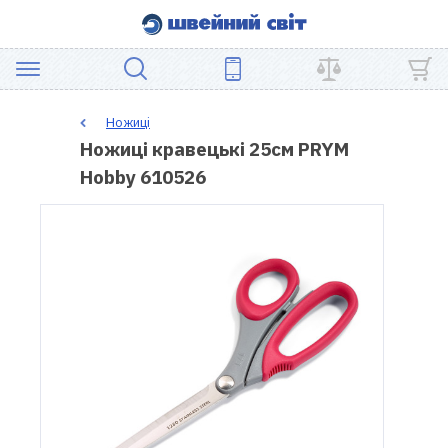
АКЦІЯ
Ножиці
Ножиці кравецькі 25см PRYM
ШВЕЙНЕ
Hobby 610526
ОБЛАДНАННЯ
ЗАПЧАСТИНИ
ДЛЯ
ПЕЧВОРКУ
ШВЕЙНІ
АКСЕСУАРИ
УЦІНКА