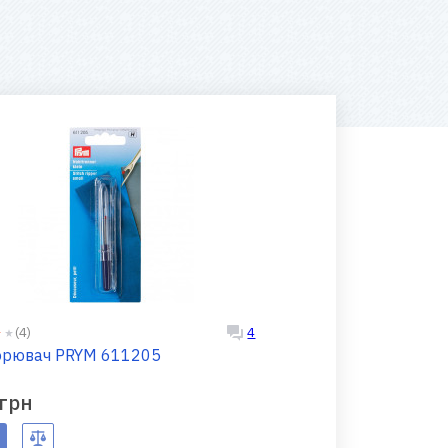
(4)
4
орювач PRYM 611205
 грн