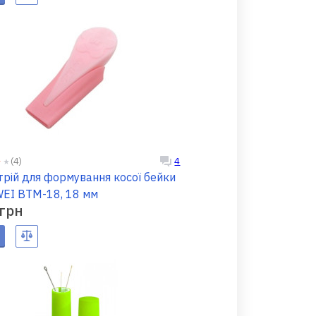
(4)
4
рій для формування косої бейки
EI BTM-18, 18 мм
 грн