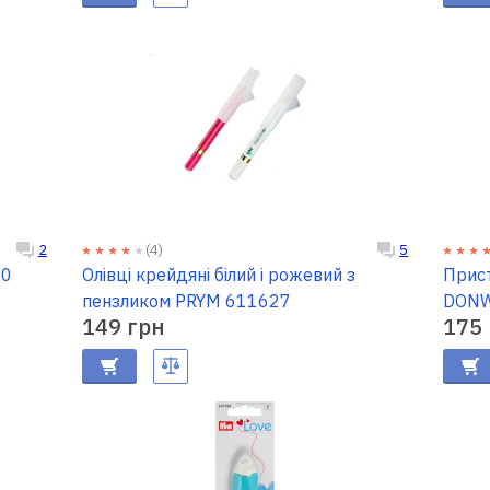
(4)
2
5
30
Олівці крейдяні білий і рожевий з
Прист
пензликом PRYM 611627
DONW
149 грн
175