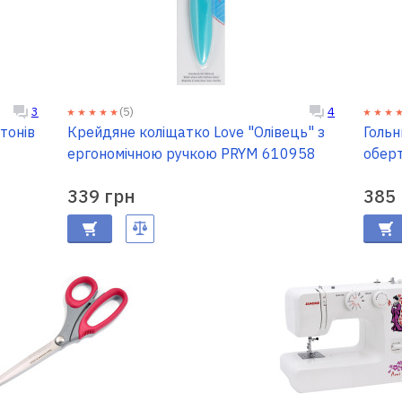
(5)
3
4
тонів
Крейдяне коліщатко Love "Олівець" з
Гольн
ергономічною ручкою PRYM 610958
обер
339 грн
385