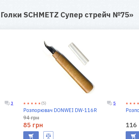
я
Голки SCHMETZ Супер стрейч №75
»
(5)
3
5
Розпорювач DONWEI DW-116R
Розп
94 грн
85 грн
116