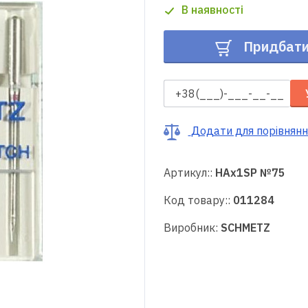
В наявності
Придбат
Додати для порівнянн
Артикул::
HAx1SP №75
Код товару::
011284
Виробник:
SCHMETZ