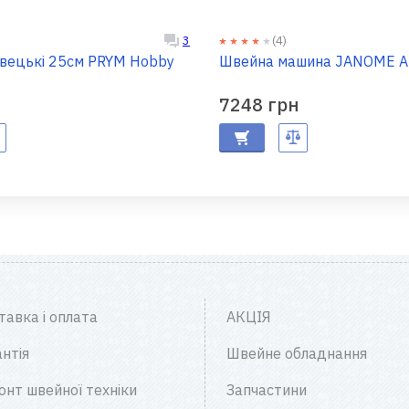
(4)
3
вецькі 25см PRYM Hobby
Швейна машина JANOME A
7248 грн
тавка і оплата
АКЦІЯ
нтія
Швейне обладнання
онт швейної техніки
Запчастини