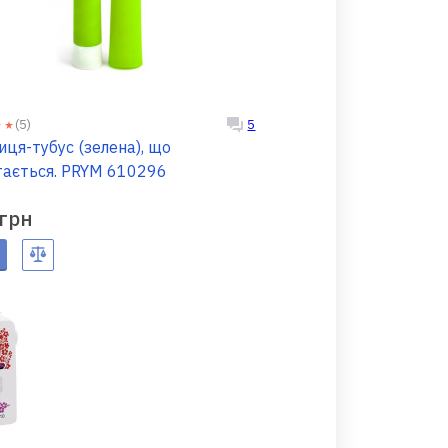
(5)
5
иця-тубус (зелена), що
тається. PRYM 610296
 грн