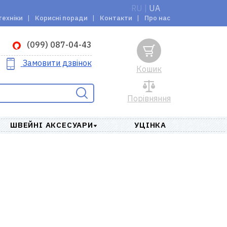
RU
|
UA
техніки
Корисні поради
Контакти
Про нас
(099) 087-04-43
Замовити дзвінок
Кошик
Порівняння
ШВЕЙНІ АКСЕСУАРИ
УЦІНКА