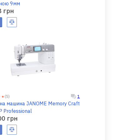
ною 9мм
8 грн
(5)
1
на машина JANOME Memory Craft
 Professional
00 грн