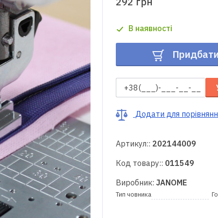
292 грн
В наявності
Придбат
Додати для порівнянн
Артикул::
202144009
Код товару::
011549
Виробник:
JANOME
Тип човника
Г