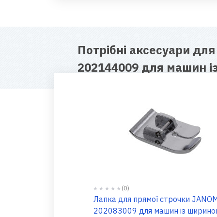
Потрібні аксесуари дл
202144009 для машин 
(0)
Лапка для прямої строчки JANO
202083009 для машин із ширин