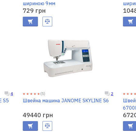
шириною 9мм
шири
729 грн
104
(5)
4
2
E S5
Швейна машина JANOME SKYLINE S6
Швей
6700P
49440 грн
672