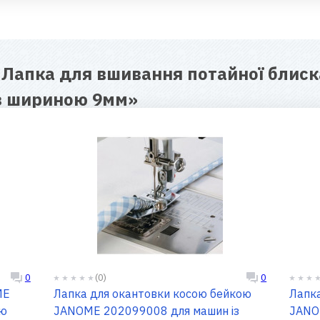
я
Лапка для вшивання потайної блис
із шириною 9мм
»
(0)
0
0
ME
Лапка для окантовки косою бейкою
Лапка
ою
JANOME 202099008 для машин із
JANO