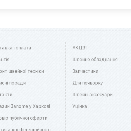
тавка і оплата
АКЦІЯ
нтія
Швейне обладнання
онт швейної техніки
Запчастини
исні поради
Для печворку
такти
Швейні аксесуари
азин Janome у Харкові
Уцінка
овір публічної оферти
ітика конфіденційності