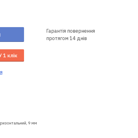
Гарантія повернення
и
протягом 14 днів
У 1 клік
я
оризонтальний, 9 мм