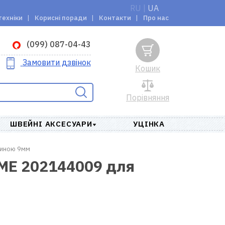
RU
|
UA
техніки
Корисні поради
Контакти
Про нас
(099) 087-04-43
Замовити дзвінок
Кошик
Порівняння
ШВЕЙНІ АКСЕСУАРИ
УЦІНКА
риною 9мм
OME 202144009 для